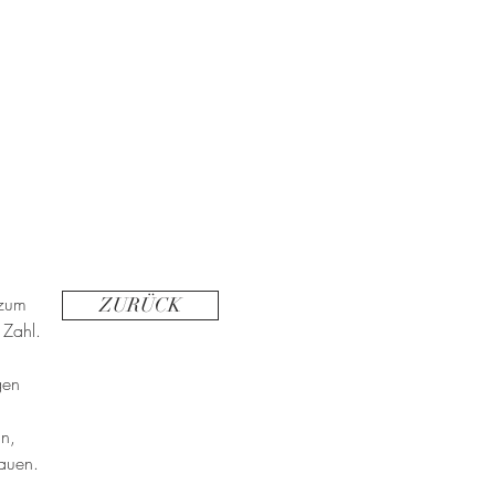
 zum
ZURÜCK
 Zahl.
gen
n,
auen.