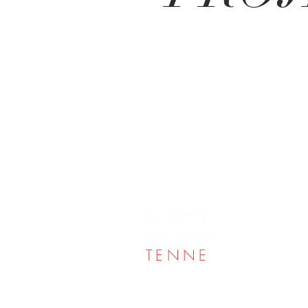
FJORDE_
SIESEBY_
TENNE